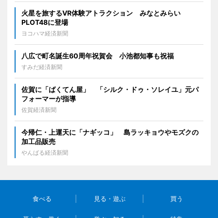
火星を旅するVR体験アトラクション みなとみらい
PLOT48に登場
ヨコハマ経済新聞
八広で町名誕生60周年祝賀会 小池都知事も祝福
すみだ経済新聞
佐賀に「ばくてん屋」 「シルク・ドゥ・ソレイユ」元パ
フォーマーが指導
佐賀経済新聞
今帰仁・上運天に「ナギッコ」 島ラッキョウやモズクの
加工品販売
やんばる経済新聞
食べる
見る・遊ぶ
買う