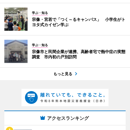
学ぶ・知る
宗像・宮若で「つく～るキャンパス」 小学生がト
ヨタ式カイゼン学ぶ
学ぶ・知る
宗像市と民間企業が連携、高齢者宅で熱中症の実態
調査 市内初の戸別訪問
もっと見る
アクセスランキング