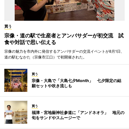
買う
宗像・道の駅で生産者とアンバサダーが初交流 試
食や対話で思い伝える
宗像の魅力を市内外に発信するアンバサダーの交流イベントが8月1日、
道の駅むなかた（宗像市江口）で初開催された。
買う
宗像・大島で「大島七夕Month」 七夕限定の結
願セットや吹き流しも
買う
福津・宮地嶽神社参道に「アンドネオラ」 地元の
旬をサンドやスムージーで