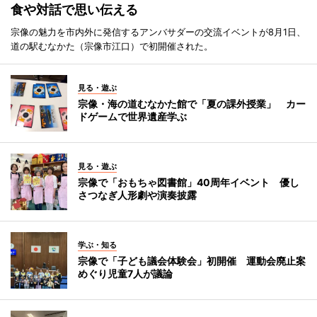
食や対話で思い伝える
宗像の魅力を市内外に発信するアンバサダーの交流イベントが8月1日、
道の駅むなかた（宗像市江口）で初開催された。
見る・遊ぶ
宗像・海の道むなかた館で「夏の課外授業」 カー
ドゲームで世界遺産学ぶ
見る・遊ぶ
宗像で「おもちゃ図書館」40周年イベント 優し
さつなぎ人形劇や演奏披露
学ぶ・知る
宗像で「子ども議会体験会」初開催 運動会廃止案
めぐり児童7人が議論