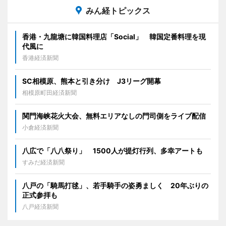
みん経トピックス
香港・九龍塘に韓国料理店「Social」 韓国定番料理を現
代風に
香港経済新聞
SC相模原、熊本と引き分け J3リーグ開幕
相模原町田経済新聞
関門海峡花火大会、無料エリアなしの門司側をライブ配信
小倉経済新聞
八広で「八八祭り」 1500人が提灯行列、多幸アートも
すみだ経済新聞
八戸の「騎馬打毬」、若手騎手の姿勇ましく 20年ぶりの
正式参拝も
八戸経済新聞