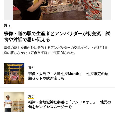
買う
宗像・道の駅で生産者とアンバサダーが初交流 試
食や対話で思い伝える
宗像の魅力を市内外に発信するアンバサダーの交流イベントが8月1日、
道の駅むなかた（宗像市江口）で初開催された。
買う
宗像・大島で「大島七夕Month」 七夕限定の結
願セットや吹き流しも
買う
福津・宮地嶽神社参道に「アンドネオラ」 地元の
旬をサンドやスムージーで