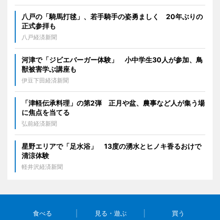
八戸の「騎馬打毬」、若手騎手の姿勇ましく 20年ぶりの
正式参拝も
八戸経済新聞
河津で「ジビエバーガー体験」 小中学生30人が参加、鳥
獣被害学ぶ講座も
伊豆下田経済新聞
「津軽伝承料理」の第2弾 正月や盆、農事など人が集う場
に焦点を当てる
弘前経済新聞
星野エリアで「足水浴」 13度の湧水とヒノキ香るおけで
清涼体験
軽井沢経済新聞
食べる
見る・遊ぶ
買う