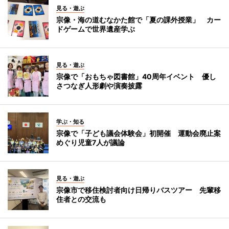
見る・遊ぶ
宗像・海の道むなかた館で「夏の課外授業」 カー
ドゲームで世界遺産学ぶ
見る・遊ぶ
宗像で「おもちゃ図書館」40周年イベント 優し
さつなぎ人形劇や演奏披露
学ぶ・知る
宗像で「子ども議会体験会」初開催 運動会廃止案
めぐり児童7人が議論
見る・遊ぶ
宗像市で移住検討者向け日帰りバスツアー 先輩移
住者との交流も