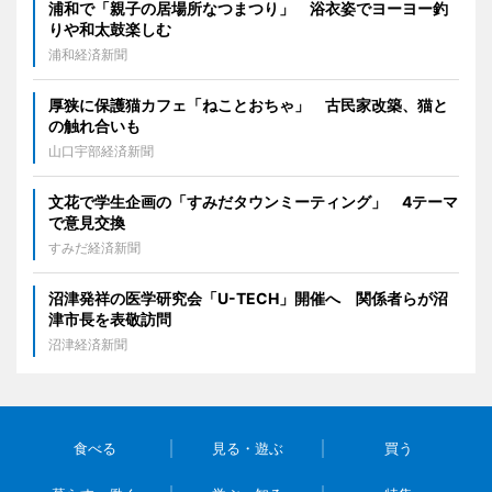
浦和で「親子の居場所なつまつり」 浴衣姿でヨーヨー釣
りや和太鼓楽しむ
浦和経済新聞
厚狭に保護猫カフェ「ねことおちゃ」 古民家改築、猫と
の触れ合いも
山口宇部経済新聞
文花で学生企画の「すみだタウンミーティング」 4テーマ
で意見交換
すみだ経済新聞
沼津発祥の医学研究会「U-TECH」開催へ 関係者らが沼
津市長を表敬訪問
沼津経済新聞
食べる
見る・遊ぶ
買う