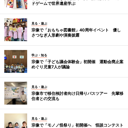
ドゲームで世界遺産学ぶ
見る・遊ぶ
宗像で「おもちゃ図書館」40周年イベント 優し
さつなぎ人形劇や演奏披露
学ぶ・知る
宗像で「子ども議会体験会」初開催 運動会廃止案
めぐり児童7人が議論
見る・遊ぶ
宗像市で移住検討者向け日帰りバスツアー 先輩移
住者との交流も
見る・遊ぶ
宗像で「モノノ怪祭り」初開催へ 怪談コンテスト