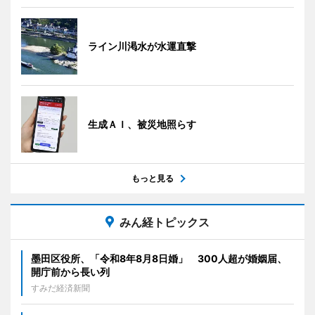
ライン川渇水が水運直撃
生成ＡＩ、被災地照らす
もっと見る
みん経トピックス
墨田区役所、「令和8年8月8日婚」 300人超が婚姻届、
開庁前から長い列
すみだ経済新聞