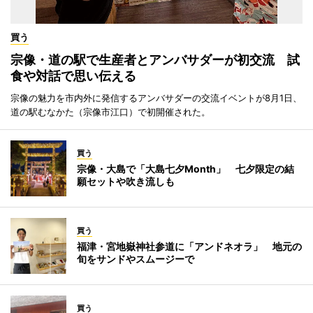
買う
宗像・道の駅で生産者とアンバサダーが初交流 試
食や対話で思い伝える
宗像の魅力を市内外に発信するアンバサダーの交流イベントが8月1日、
道の駅むなかた（宗像市江口）で初開催された。
買う
宗像・大島で「大島七夕Month」 七夕限定の結
願セットや吹き流しも
買う
福津・宮地嶽神社参道に「アンドネオラ」 地元の
旬をサンドやスムージーで
買う