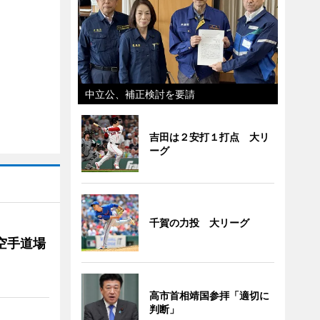
中立公、補正検討を要請
吉田は２安打１打点 大リ
ーグ
千賀の力投 大リーグ
空手道場
高市首相靖国参拝「適切に
判断」