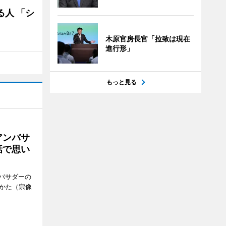
る人 「シ
木原官房長官「拉致は現在
進行形」
もっと見る
アンバサ
話で思い
バサダーの
なかた（宗像