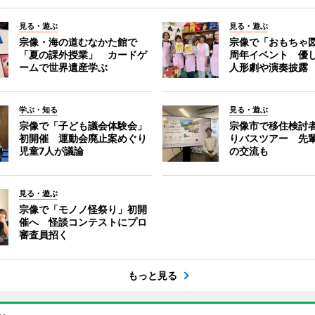
見る・遊ぶ
見る・遊ぶ
宗像・海の道むなかた館で
宗像で「おもちゃ図
「夏の課外授業」 カードゲ
周年イベント 優
ームで世界遺産学ぶ
人形劇や演奏披露
学ぶ・知る
見る・遊ぶ
宗像で「子ども議会体験会」
宗像市で移住検討
初開催 運動会廃止案めぐり
りバスツアー 先
児童7人が議論
の交流も
見る・遊ぶ
宗像で「モノノ怪祭り」初開
催へ 怪談コンテストにプロ
審査員招く
もっと見る