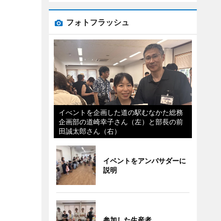
フォトフラッシュ
イべントを企画した道の駅むなかた総務
企画部の道崎幸子さん（左）と部長の前
田誠太郎さん（右）
イベントをアンバサダーに
説明
参加した生産者