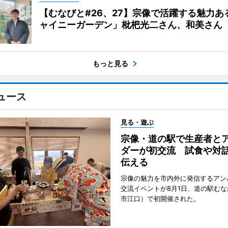
【むなびと#26、27】宗像で活躍する魅力あ
ャイニーガーデン」枇杷光二さん、和美さん
もっと見る
ュース
見る・遊ぶ
宗像・道の駅で生産者と
ダーが初交流 試食や対
伝える
宗像の魅力を市内外に発信するアン
交流イベントが8月1日、道の駅む
市江口）で初開催された。