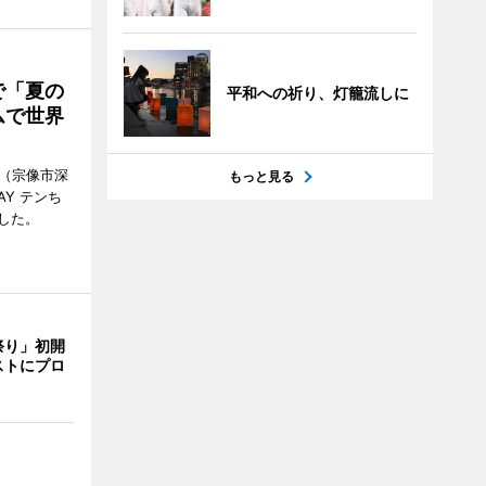
で「夏の
平和への祈り、灯籠流しに
ムで世界
館（宗像市深
もっと見る
Y テンち
した。
祭り」初開
ストにプロ