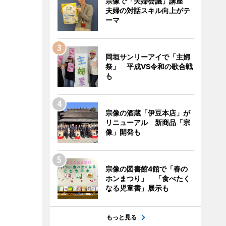
宗像で「夫婦会議」講座
夫婦の対話スキル向上がテ
ーマ
岡垣サンリーアイで「主婦
祭」 平成VS令和の歌合戦
も
宗像の酒蔵「伊豆本店」が
リニューアル 新商品「宗
像」開発も
宗像の図書館4館で「春の
ホンまつり」 「食べたく
なる児童書」展示も
もっと見る