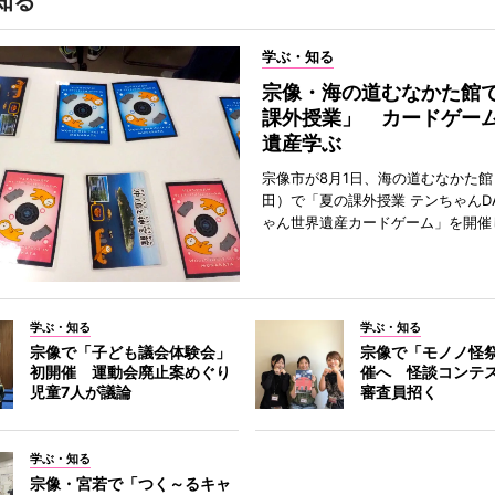
知る
学ぶ・知る
宗像・海の道むなかた館
課外授業」 カードゲー
遺産学ぶ
宗像市が8月1日、海の道むなかた
田）で「夏の課外授業 テンちゃんDA
ゃん世界遺産カードゲーム」を開催
学ぶ・知る
学ぶ・知る
宗像で「子ども議会体験会」
宗像で「モノノ怪
初開催 運動会廃止案めぐり
催へ 怪談コンテ
児童7人が議論
審査員招く
学ぶ・知る
宗像・宮若で「つく～るキャ