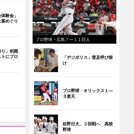
会体験会」
止案めぐり
プロ野球・広島７―１１巨人
祭り」初開
ストにプロ
「デジポリス」普及呼び掛
け
プロ野球・オリックス１―
３楽天
佐野日大、２回戦へ 高校
野球