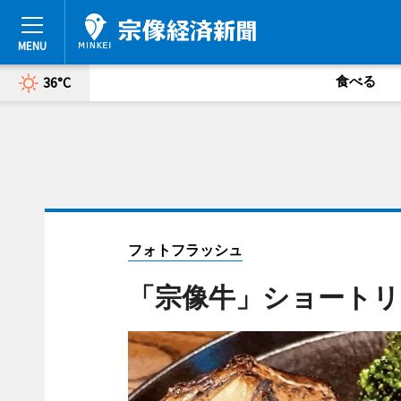
食べる
36°C
フォトフラッシュ
「宗像牛」ショート