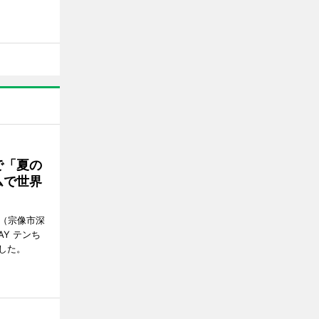
で「夏の
ムで世界
館（宗像市深
Y テンち
した。