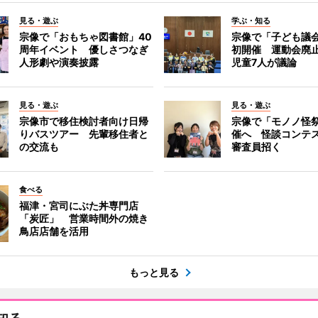
見る・遊ぶ
学ぶ・知る
宗像で「おもちゃ図書館」40
宗像で「子ども議
周年イベント 優しさつなぎ
初開催 運動会廃
人形劇や演奏披露
児童7人が議論
見る・遊ぶ
見る・遊ぶ
宗像市で移住検討者向け日帰
宗像で「モノノ怪
りバスツアー 先輩移住者と
催へ 怪談コンテ
の交流も
審査員招く
食べる
福津・宮司にぶた丼専門店
「炭匠」 営業時間外の焼き
鳥店店舗を活用
もっと見る