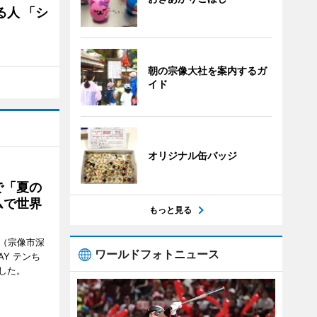
る人 「シ
朝の宗像大社を案内するガ
イド
オリジナル缶バッジ
で「夏の
ムで世界
もっと見る
館（宗像市深
ワールドフォトニュース
Y テンち
した。