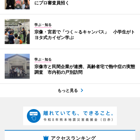
にプロ審査員招く
学ぶ・知る
宗像・宮若で「つく～るキャンパス」 小学生がト
ヨタ式カイゼン学ぶ
学ぶ・知る
宗像市と民間企業が連携、高齢者宅で熱中症の実態
調査 市内初の戸別訪問
もっと見る
アクセスランキング