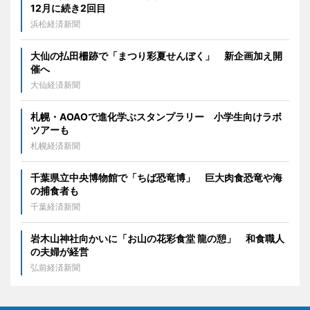
12月に続き2回目
浜松経済新聞
大仙の払田柵跡で「まつり彩夏せんぼく」 新企画加え開
催へ
大仙経済新聞
札幌・AOAOで進化学ぶスタンプラリー 小学生向けラボ
ツアーも
札幌経済新聞
千葉県立中央博物館で「ちば恐竜博」 巨大肉食恐竜や海
の捕食者も
千葉経済新聞
岩木山神社向かいに「お山の花彩食堂 龍の憩」 和食職人
の夫婦が経営
弘前経済新聞