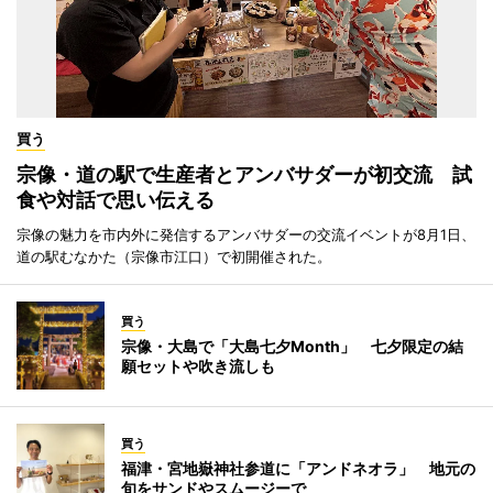
買う
宗像・道の駅で生産者とアンバサダーが初交流 試
食や対話で思い伝える
宗像の魅力を市内外に発信するアンバサダーの交流イベントが8月1日、
道の駅むなかた（宗像市江口）で初開催された。
買う
宗像・大島で「大島七夕Month」 七夕限定の結
願セットや吹き流しも
買う
福津・宮地嶽神社参道に「アンドネオラ」 地元の
旬をサンドやスムージーで