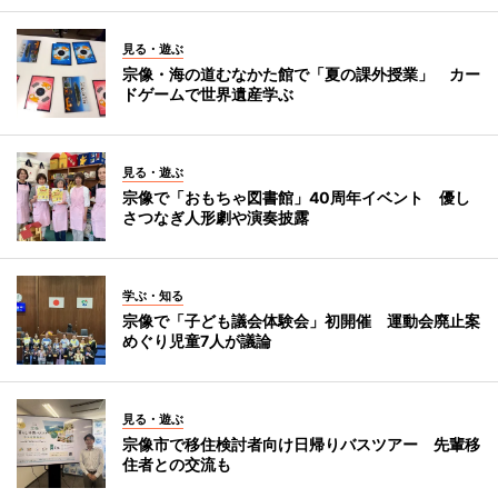
見る・遊ぶ
宗像・海の道むなかた館で「夏の課外授業」 カー
ドゲームで世界遺産学ぶ
見る・遊ぶ
宗像で「おもちゃ図書館」40周年イベント 優し
さつなぎ人形劇や演奏披露
学ぶ・知る
宗像で「子ども議会体験会」初開催 運動会廃止案
めぐり児童7人が議論
見る・遊ぶ
宗像市で移住検討者向け日帰りバスツアー 先輩移
住者との交流も