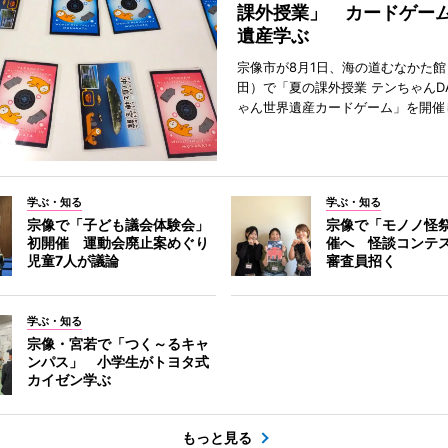
課外授業」 カードゲー
遺産学ぶ
宗像市が8月1日、海の道むなかた
田）で「夏の課外授業 テンちゃんDA
ゃん世界遺産カードゲーム」を開催
学ぶ・知る
学ぶ・知る
宗像で「子ども議会体験会」
宗像で「モノノ怪
初開催 運動会廃止案めぐり
催へ 怪談コンテ
児童7人が議論
審査員招く
学ぶ・知る
宗像・宮若で「つく～るキャ
ンパス」 小学生がトヨタ式
カイゼン学ぶ
もっと見る