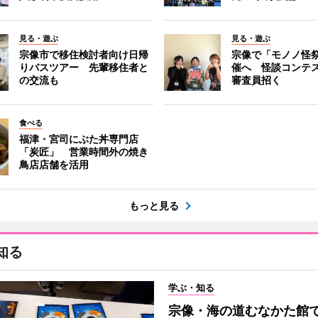
見る・遊ぶ
見る・遊ぶ
宗像市で移住検討者向け日帰
宗像で「モノノ怪
りバスツアー 先輩移住者と
催へ 怪談コンテ
の交流も
審査員招く
食べる
福津・宮司にぶた丼専門店
「炭匠」 営業時間外の焼き
鳥店店舗を活用
もっと見る
知る
学ぶ・知る
宗像・海の道むなかた館