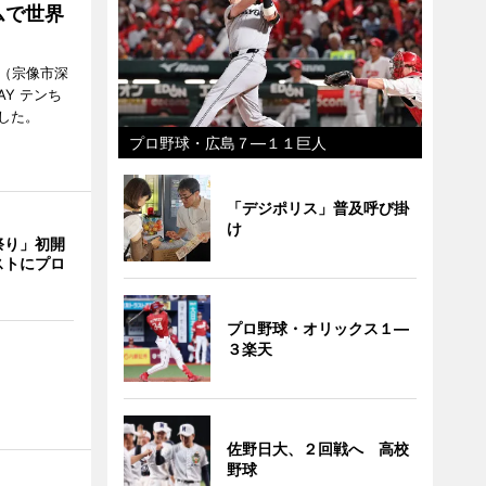
ムで世界
館（宗像市深
Y テンち
した。
プロ野球・広島７―１１巨人
「デジポリス」普及呼び掛
け
祭り」初開
ストにプロ
プロ野球・オリックス１―
３楽天
佐野日大、２回戦へ 高校
野球