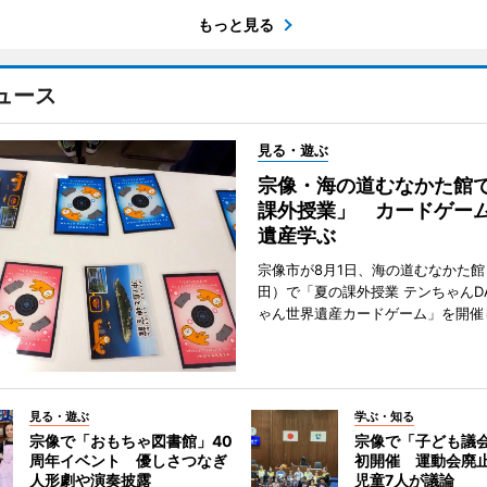
もっと見る
ュース
見る・遊ぶ
宗像・海の道むなかた館
課外授業」 カードゲー
遺産学ぶ
宗像市が8月1日、海の道むなかた
田）で「夏の課外授業 テンちゃんDA
ゃん世界遺産カードゲーム」を開催
見る・遊ぶ
学ぶ・知る
宗像で「おもちゃ図書館」40
宗像で「子ども議
周年イベント 優しさつなぎ
初開催 運動会廃
人形劇や演奏披露
児童7人が議論