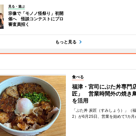
見る・遊ぶ
宗像で「モノノ怪祭り」初開
催へ 怪談コンテストにプロ
審査員招く
もっと見る
食べる
福津・宮司にぶた丼専門
匠」 営業時間外の焼き
を活用
「ぶた丼 炭匠（すみしょう）」（
2）が6月25日、営業を始めて1カ