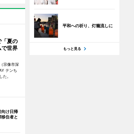
平和への祈り、灯籠流しに
で「夏の
ムで世界
もっと見る
館（宗像市深
Y テンち
した。
者向け日帰
輩移住者と