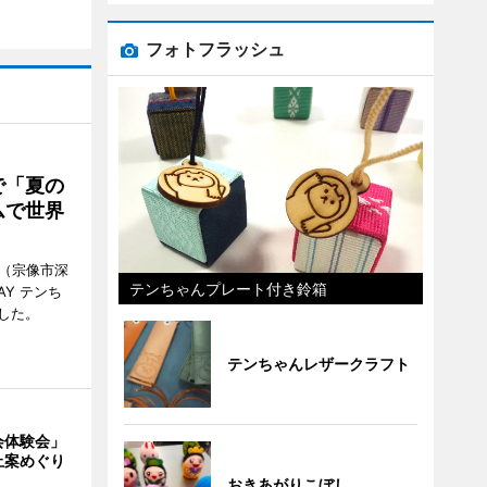
フォトフラッシュ
で「夏の
ムで世界
館（宗像市深
テンちゃんプレート付き鈴箱
Y テンち
した。
テンちゃんレザークラフト
会体験会」
止案めぐり
おきあがりこぼし