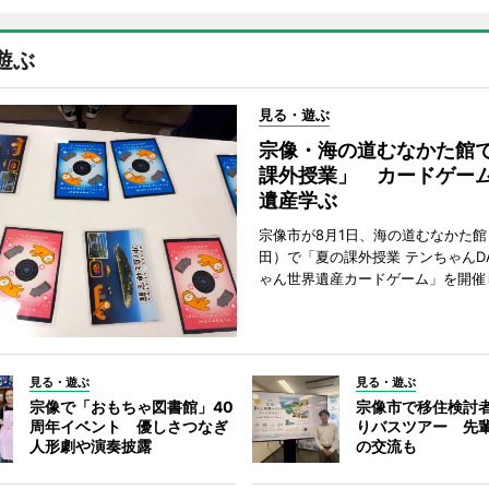
遊ぶ
見る・遊ぶ
宗像・海の道むなかた館
課外授業」 カードゲー
遺産学ぶ
宗像市が8月1日、海の道むなかた
田）で「夏の課外授業 テンちゃんDA
ゃん世界遺産カードゲーム」を開催
見る・遊ぶ
見る・遊ぶ
宗像で「おもちゃ図書館」40
宗像市で移住検討
周年イベント 優しさつなぎ
りバスツアー 先
人形劇や演奏披露
の交流も