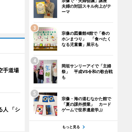
宗像で「夫婦会議」講座
夫婦の対話スキル向上がテ
ーマ
宗像の図書館4館で「春の
ホンまつり」 「食べたく
なる児童書」展示も
岡垣サンリーアイで「主婦
空手道場
祭」 平成VS令和の歌合戦
も
宗像・海の道むなかた館で
「夏の課外授業」 カード
る人 「シ
ゲームで世界遺産学ぶ
もっと見る