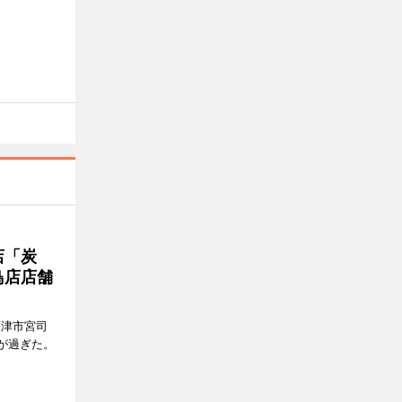
店「炭
鳥店店舗
福津市宮司
月が過ぎた。