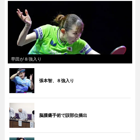
早田が８強入り
張本智、８強入り
脳腫瘍手術で誤部位摘出