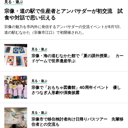
見る・遊ぶ
宗像・道の駅で生産者とアンバサダーが初交流 試
食や対話で思い伝える
宗像の魅力を市内外に発信するアンバサダーの交流イベントが8月1日、
道の駅むなかた（宗像市江口）で初開催された。
見る・遊ぶ
宗像・海の道むなかた館で「夏の課外授業」 カー
ドゲームで世界遺産学ぶ
見る・遊ぶ
宗像で「おもちゃ図書館」40周年イベント 優し
さつなぎ人形劇や演奏披露
見る・遊ぶ
宗像市で移住検討者向け日帰りバスツアー 先輩移
住者との交流も