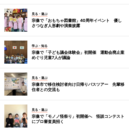
見る・遊ぶ
宗像で「おもちゃ図書館」40周年イベント 優し
さつなぎ人形劇や演奏披露
学ぶ・知る
宗像で「子ども議会体験会」初開催 運動会廃止案
めぐり児童7人が議論
見る・遊ぶ
宗像市で移住検討者向け日帰りバスツアー 先輩移
住者との交流も
見る・遊ぶ
宗像で「モノノ怪祭り」初開催へ 怪談コンテスト
にプロ審査員招く