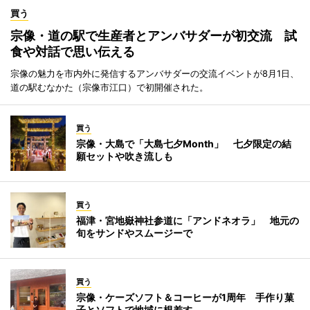
買う
宗像・道の駅で生産者とアンバサダーが初交流 試
食や対話で思い伝える
宗像の魅力を市内外に発信するアンバサダーの交流イベントが8月1日、
道の駅むなかた（宗像市江口）で初開催された。
買う
宗像・大島で「大島七夕Month」 七夕限定の結
願セットや吹き流しも
買う
福津・宮地嶽神社参道に「アンドネオラ」 地元の
旬をサンドやスムージーで
買う
宗像・ケーズソフト＆コーヒーが1周年 手作り菓
子とソフトで地域に根差す