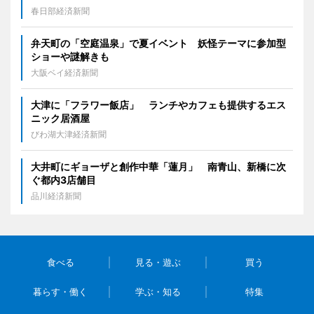
春日部経済新聞
弁天町の「空庭温泉」で夏イベント 妖怪テーマに参加型
ショーや謎解きも
大阪ベイ経済新聞
大津に「フラワー飯店」 ランチやカフェも提供するエス
ニック居酒屋
びわ湖大津経済新聞
大井町にギョーザと創作中華「蓮月」 南青山、新橋に次
ぐ都内3店舗目
品川経済新聞
食べる
見る・遊ぶ
買う
暮らす・働く
学ぶ・知る
特集