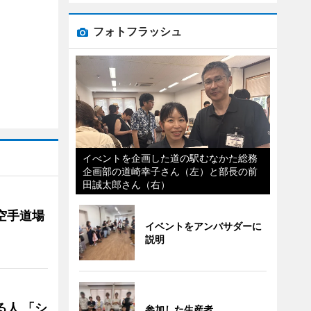
フォトフラッシュ
イべントを企画した道の駅むなかた総務
企画部の道崎幸子さん（左）と部長の前
田誠太郎さん（右）
空手道場
イベントをアンバサダーに
説明
る人 「シ
参加した生産者