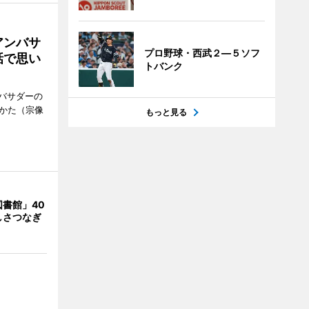
アンバサ
プロ野球・西武２―５ソフ
話で思い
トバンク
バサダーの
なかた（宗像
もっと見る
書館」40
しさつなぎ