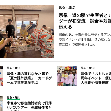
見る・遊ぶ
宗像・道の駅で生産者と
ダーが初交流 試食や対
伝える
宗像の魅力を市内外に発信するアン
交流イベントが8月1日、道の駅む
市江口）で初開催された。
見る・遊ぶ
見る・遊ぶ
宗像・海の道むなかた館で
宗像で「おもちゃ図
「夏の課外授業」 カードゲ
周年イベント 優
ームで世界遺産学ぶ
人形劇や演奏披露
見る・遊ぶ
宗像市で移住検討者向け日帰
りバスツアー 先輩移住者と