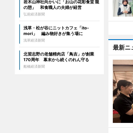
岩木山神社向かいに「お山の花彩食堂 龍
の憩」 和食職人の夫婦が経営
弘前経済新聞
浅草・松が谷にニットカフェ「ito-
mori」 編み物好きが集う場に
浅草経済新聞
最新ニ
北習志野の老舗精肉店「鳥吉」が創業
170周年 幕末から続くのれん守る
船橋経済新聞