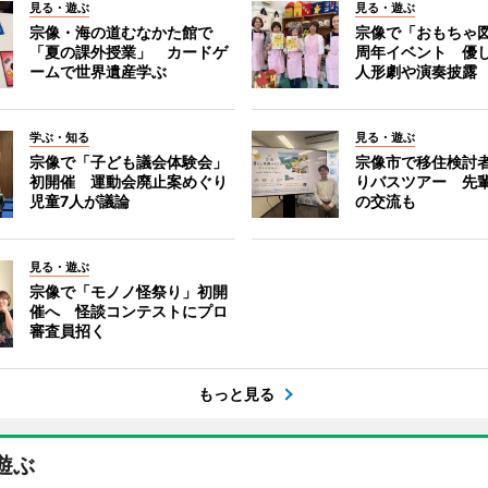
見る・遊ぶ
見る・遊ぶ
宗像・海の道むなかた館で
宗像で「おもちゃ図
「夏の課外授業」 カードゲ
周年イベント 優
ームで世界遺産学ぶ
人形劇や演奏披露
学ぶ・知る
見る・遊ぶ
宗像で「子ども議会体験会」
宗像市で移住検討
初開催 運動会廃止案めぐり
りバスツアー 先
児童7人が議論
の交流も
見る・遊ぶ
宗像で「モノノ怪祭り」初開
催へ 怪談コンテストにプロ
審査員招く
もっと見る
遊ぶ