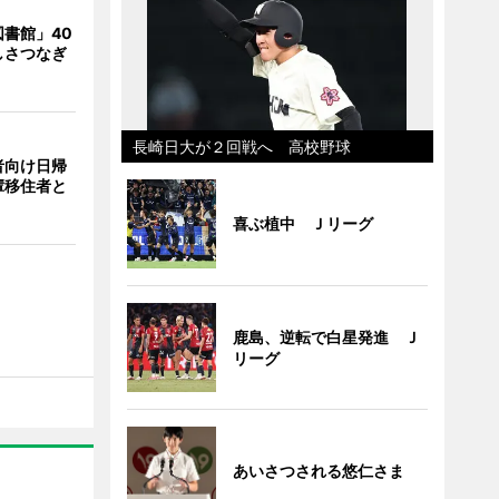
書館」40
しさつなぎ
長崎日大が２回戦へ 高校野球
者向け日帰
輩移住者と
喜ぶ植中 Ｊリーグ
鹿島、逆転で白星発進 Ｊ
リーグ
あいさつされる悠仁さま