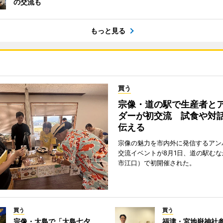
の交流も
もっと見る
買う
宗像・道の駅で生産者と
ダーが初交流 試食や対
伝える
宗像の魅力を市内外に発信するアン
交流イベントが8月1日、道の駅む
市江口）で初開催された。
買う
買う
宗像・大島で「大島七夕
福津・宮地嶽神社