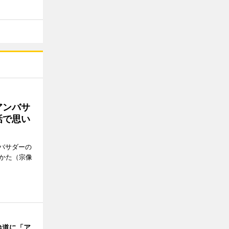
アンバサ
話で思い
バサダーの
なかた（宗像
参道に「ア