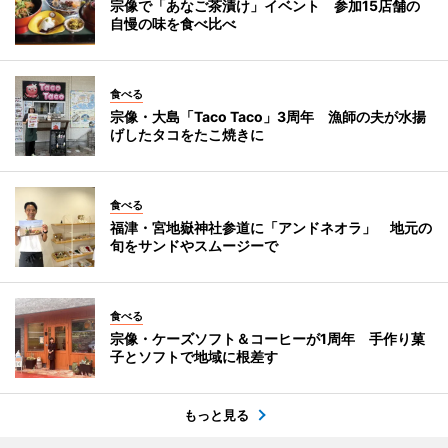
宗像で「あなご茶漬け」イベント 参加15店舗の
自慢の味を食べ比べ
食べる
宗像・大島「Taco Taco」3周年 漁師の夫が水揚
げしたタコをたこ焼きに
食べる
福津・宮地嶽神社参道に「アンドネオラ」 地元の
旬をサンドやスムージーで
食べる
宗像・ケーズソフト＆コーヒーが1周年 手作り菓
子とソフトで地域に根差す
もっと見る