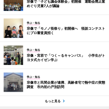
宗像で「子ども議会体験会」初開催 運動会廃止案
めぐり児童7人が議論
学ぶ・知る
宗像で「モノノ怪祭り」初開催へ 怪談コンテスト
にプロ審査員招く
学ぶ・知る
宗像・宮若で「つく～るキャンパス」 小学生がト
ヨタ式カイゼン学ぶ
学ぶ・知る
宗像市と民間企業が連携、高齢者宅で熱中症の実態
調査 市内初の戸別訪問
もっと見る