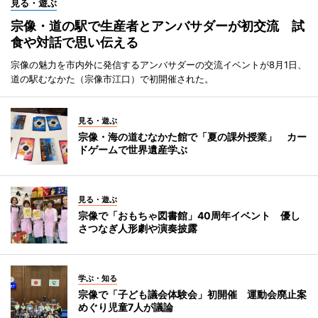
見る・遊ぶ
宗像・道の駅で生産者とアンバサダーが初交流 試
食や対話で思い伝える
宗像の魅力を市内外に発信するアンバサダーの交流イベントが8月1日、
道の駅むなかた（宗像市江口）で初開催された。
見る・遊ぶ
宗像・海の道むなかた館で「夏の課外授業」 カー
ドゲームで世界遺産学ぶ
見る・遊ぶ
宗像で「おもちゃ図書館」40周年イベント 優し
さつなぎ人形劇や演奏披露
学ぶ・知る
宗像で「子ども議会体験会」初開催 運動会廃止案
めぐり児童7人が議論