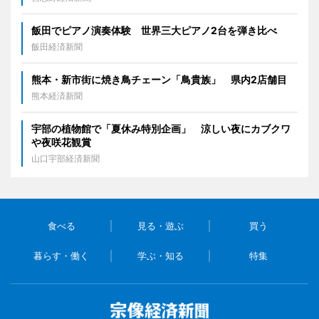
飯田でピアノ演奏体験 世界三大ピアノ2台を弾き比べ
飯田経済新聞
熊本・新市街に焼き鳥チェーン「鳥貴族」 県内2店舗目
熊本経済新聞
宇部の植物館で「夏休み特別企画」 涼しい夜にカブクワ
や夜咲花観賞
山口宇部経済新聞
食べる
見る・遊ぶ
買う
暮らす・働く
学ぶ・知る
特集