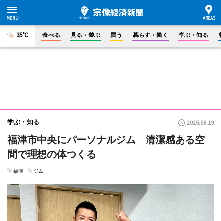
35°C
食べる
見る・遊ぶ
買う
暮らす・働く
学ぶ・知る
学ぶ・知る
2025.06.19
福津市中央にパーソナルジム 清潔感ある空
間で理想の体つくる
福津
ジム