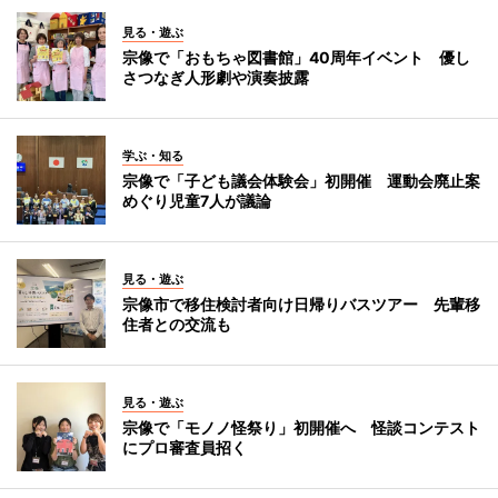
見る・遊ぶ
宗像で「おもちゃ図書館」40周年イベント 優し
さつなぎ人形劇や演奏披露
学ぶ・知る
宗像で「子ども議会体験会」初開催 運動会廃止案
めぐり児童7人が議論
見る・遊ぶ
宗像市で移住検討者向け日帰りバスツアー 先輩移
住者との交流も
見る・遊ぶ
宗像で「モノノ怪祭り」初開催へ 怪談コンテスト
にプロ審査員招く