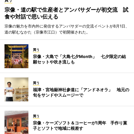
宗像・道の駅で生産者とアンバサダーが初交流 試
食や対話で思い伝える
宗像の魅力を市内外に発信するアンバサダーの交流イベントが8月1日、
道の駅むなかた（宗像市江口）で初開催された。
買う
宗像・大島で「大島七夕Month」 七夕限定の結
願セットや吹き流しも
買う
福津・宮地嶽神社参道に「アンドネオラ」 地元の
旬をサンドやスムージーで
買う
宗像・ケーズソフト＆コーヒーが1周年 手作り菓
子とソフトで地域に根差す