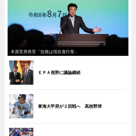
木原官房長官「拉致は現在進行形」
ＥＰＡ視野に議論継続
東海大甲府が２回戦へ 高校野球