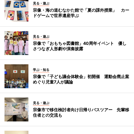
見る・遊ぶ
宗像・海の道むなかた館で「夏の課外授業」 カー
ドゲームで世界遺産学ぶ
見る・遊ぶ
宗像で「おもちゃ図書館」40周年イベント 優し
さつなぎ人形劇や演奏披露
学ぶ・知る
宗像で「子ども議会体験会」初開催 運動会廃止案
めぐり児童7人が議論
見る・遊ぶ
宗像市で移住検討者向け日帰りバスツアー 先輩移
住者との交流も