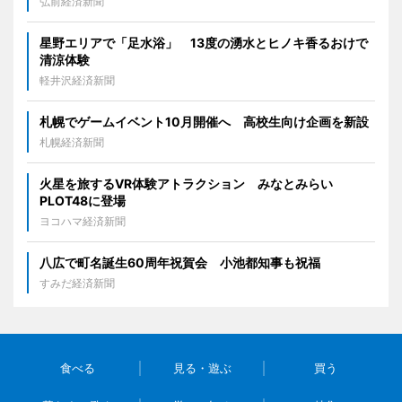
弘前経済新聞
星野エリアで「足水浴」 13度の湧水とヒノキ香るおけで
清涼体験
軽井沢経済新聞
札幌でゲームイベント10月開催へ 高校生向け企画を新設
札幌経済新聞
火星を旅するVR体験アトラクション みなとみらい
PLOT48に登場
ヨコハマ経済新聞
八広で町名誕生60周年祝賀会 小池都知事も祝福
すみだ経済新聞
食べる
見る・遊ぶ
買う