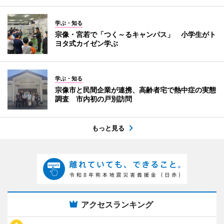
学ぶ・知る
宗像・宮若で「つく～るキャンパス」 小学生がト
ヨタ式カイゼン学ぶ
学ぶ・知る
宗像市と民間企業が連携、高齢者宅で熱中症の実態
調査 市内初の戸別訪問
もっと見る
アクセスランキング