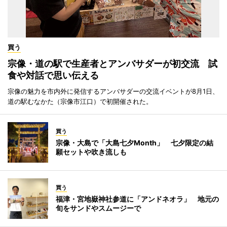
買う
宗像・道の駅で生産者とアンバサダーが初交流 試
食や対話で思い伝える
宗像の魅力を市内外に発信するアンバサダーの交流イベントが8月1日、
道の駅むなかた（宗像市江口）で初開催された。
買う
宗像・大島で「大島七夕Month」 七夕限定の結
願セットや吹き流しも
買う
福津・宮地嶽神社参道に「アンドネオラ」 地元の
旬をサンドやスムージーで