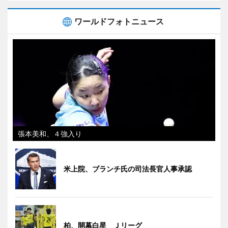
ワールドフォトニュース
張本美和、４強入り
米上院、ブランチ氏の司法長官人事承認
柏、開幕白星 Ｊリーグ