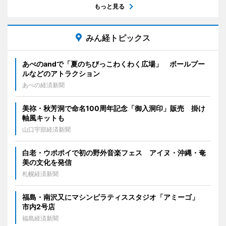
もっと見る
みん経トピックス
あべのandで「夏のちびっこわくわく広場」 ボールプー
ルなどのアトラクション
あべの経済新聞
美祢・秋芳洞で命名100周年記念「御入洞印」販売 掛け
軸風キットも
山口宇部経済新聞
白老・ウポポイで初の野外音楽フェス アイヌ・沖縄・奄
美の文化を発信
札幌経済新聞
福島・南沢又にマシンピラティススタジオ「アミーゴ」
市内2号店
福島経済新聞