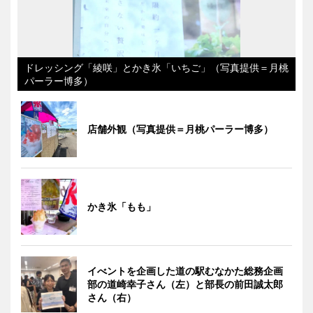
ドレッシング「綾咲」とかき氷「いちご」（写真提供＝月桃
パーラー博多）
店舗外観（写真提供＝月桃パーラー博多）
かき氷「もも」
イべントを企画した道の駅むなかた総務企画
部の道崎幸子さん（左）と部長の前田誠太郎
さん（右）