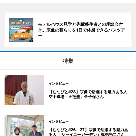
モデルハウス見学と先輩移住者との座談会付
き。宗像の暮らしを1日で体感できるバスツア
ー
特集
インタビュー
【むなびと#28】宗像で活躍する魅力ある人
空手道場「天翔塾」金子保さん
インタビュー
【むなびと#26、27】宗像で活躍する魅力あ
る人 「シャイニーガーデン」枇杷光二さん、