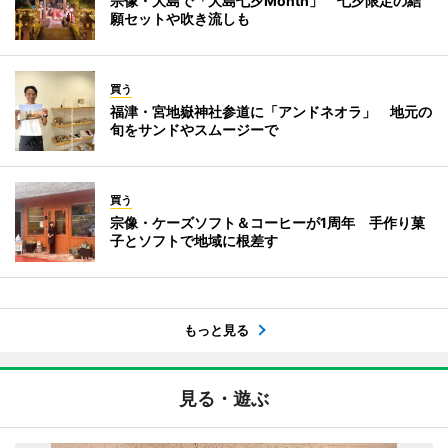
宗像・大島で「大島七夕Month」 七夕限定の結
願セットや吹き流しも
買う
福津・宮地嶽神社参道に「アンドネオラ」 地元の
旬をサンドやスムージーで
買う
宗像・ケーズソフト＆コーヒーが1周年 手作り菓
子とソフトで地域に根差す
もっと見る
見る・遊ぶ