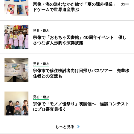
宗像・海の道むなかた館で「夏の課外授業」 カー
ドゲームで世界遺産学ぶ
見る・遊ぶ
宗像で「おもちゃ図書館」40周年イベント 優し
さつなぎ人形劇や演奏披露
見る・遊ぶ
宗像市で移住検討者向け日帰りバスツアー 先輩移
住者との交流も
見る・遊ぶ
宗像で「モノノ怪祭り」初開催へ 怪談コンテスト
にプロ審査員招く
もっと見る