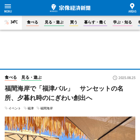
34°C
食べる
見る・遊ぶ
買う
暮らす・働く
学ぶ・知る
食べる
見る・遊ぶ
2025.08.25
福間海岸で「福津バル」 サンセットの名
所、夕暮れ時のにぎわい創出へ
イベント
福津
福間海岸