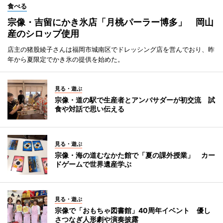
食べる
宗像・吉留にかき氷店「月桃パーラー博多」 岡山
産のシロップ使用
店主の猪股綾子さんは福岡市城南区でドレッシング店を営んでおり、昨
年から夏限定でかき氷の提供を始めた。
見る・遊ぶ
宗像・道の駅で生産者とアンバサダーが初交流 試
食や対話で思い伝える
見る・遊ぶ
宗像・海の道むなかた館で「夏の課外授業」 カー
ドゲームで世界遺産学ぶ
見る・遊ぶ
宗像で「おもちゃ図書館」40周年イベント 優し
さつなぎ人形劇や演奏披露