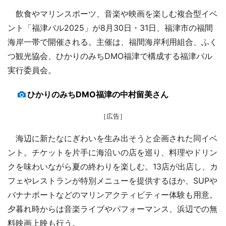
飲食やマリンスポーツ、音楽や映画を楽しむ複合型イベ
ント「福津バル2025」が8月30日・31日、福津市の福間
海岸一帯で開催される。主催は、福間海岸利用組合、ふく
つ観光協会、ひかりのみちDMO福津で構成する福津バル
実行委員会。
ひかりのみちDMO福津の中村留美さん
［広告］
海辺に新たなにぎわいを生み出そうと企画された同イベ
ント。チケットを片手に海沿いの店を巡り、料理やドリン
クを味わいながら夏の終わりを楽しむ。13店が出店し、カ
フェやレストランが特別メニューを提供するほか、SUPや
バナナボートなどのマリンアクティビティー体験も用意。
夕暮れ時からは音楽ライブやパフォーマンス、浜辺での無
料映画上映も行う。