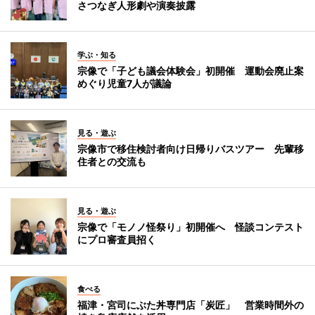
さつなぎ人形劇や演奏披露
学ぶ・知る
宗像で「子ども議会体験会」初開催 運動会廃止案
めぐり児童7人が議論
見る・遊ぶ
宗像市で移住検討者向け日帰りバスツアー 先輩移
住者との交流も
見る・遊ぶ
宗像で「モノノ怪祭り」初開催へ 怪談コンテスト
にプロ審査員招く
食べる
福津・宮司にぶた丼専門店「炭匠」 営業時間外の