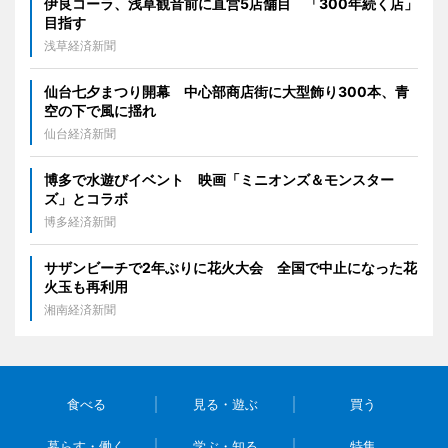
伊良コーラ、浅草観音前に直営5店舗目 「300年続く店」
目指す
浅草経済新聞
仙台七夕まつり開幕 中心部商店街に大型飾り300本、青
空の下で風に揺れ
仙台経済新聞
博多で水遊びイベント 映画「ミニオンズ＆モンスター
ズ」とコラボ
博多経済新聞
サザンビーチで2年ぶりに花火大会 全国で中止になった花
火玉も再利用
湘南経済新聞
食べる
見る・遊ぶ
買う
暮らす・働く
学ぶ・知る
特集