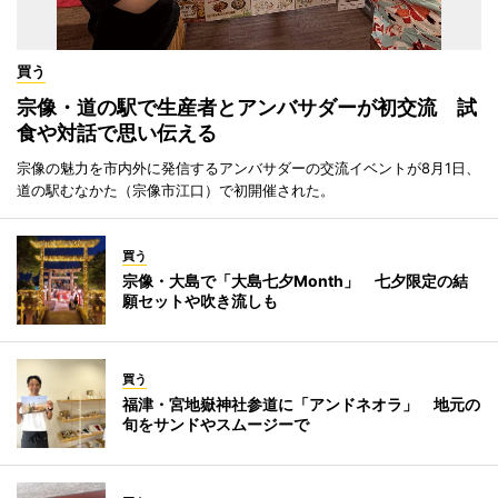
買う
宗像・道の駅で生産者とアンバサダーが初交流 試
食や対話で思い伝える
宗像の魅力を市内外に発信するアンバサダーの交流イベントが8月1日、
道の駅むなかた（宗像市江口）で初開催された。
買う
宗像・大島で「大島七夕Month」 七夕限定の結
願セットや吹き流しも
買う
福津・宮地嶽神社参道に「アンドネオラ」 地元の
旬をサンドやスムージーで