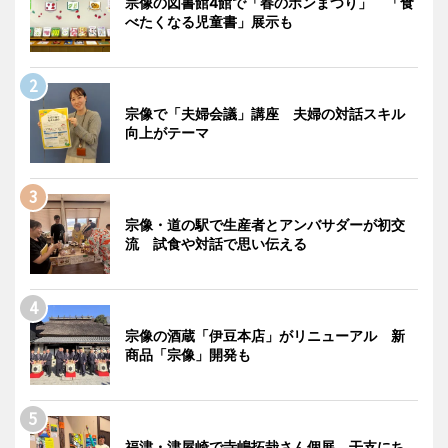
宗像の図書館4館で「春のホンまつり」 「食
べたくなる児童書」展示も
宗像で「夫婦会議」講座 夫婦の対話スキル
向上がテーマ
宗像・道の駅で生産者とアンバサダーが初交
流 試食や対話で思い伝える
宗像の酒蔵「伊豆本店」がリニューアル 新
商品「宗像」開発も
福津・津屋崎で寺嶋拓哉さん個展 干支にち