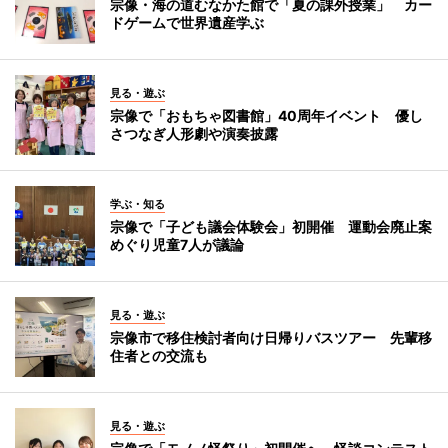
宗像・海の道むなかた館で「夏の課外授業」 カー
ドゲームで世界遺産学ぶ
見る・遊ぶ
宗像で「おもちゃ図書館」40周年イベント 優し
さつなぎ人形劇や演奏披露
学ぶ・知る
宗像で「子ども議会体験会」初開催 運動会廃止案
めぐり児童7人が議論
見る・遊ぶ
宗像市で移住検討者向け日帰りバスツアー 先輩移
住者との交流も
見る・遊ぶ