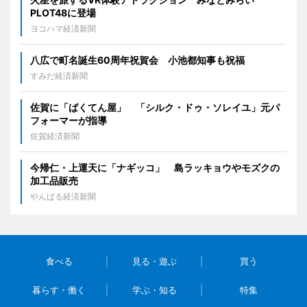
PLOT48に登場
ヨコハマ経済新聞
八広で町名誕生60周年祝賀会 小池都知事も祝福
すみだ経済新聞
佐賀に「ばくてん屋」 「シルク・ドゥ・ソレイユ」元パ
フォーマーが指導
佐賀経済新聞
今帰仁・上運天に「ナギッコ」 島ラッキョウやモズクの
加工品販売
やんばる経済新聞
食べる
見る・遊ぶ
買う
暮らす・働く
学ぶ・知る
特集