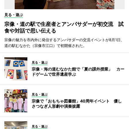
見る・遊ぶ
宗像・道の駅で生産者とアンバサダーが初交流 試
食や対話で思い伝える
宗像の魅力を市内外に発信するアンバサダーの交流イベントが8月1日、
道の駅むなかた（宗像市江口）で初開催された。
見る・遊ぶ
宗像・海の道むなかた館で「夏の課外授業」 カー
ドゲームで世界遺産学ぶ
見る・遊ぶ
宗像で「おもちゃ図書館」40周年イベント 優し
さつなぎ人形劇や演奏披露
見る・遊ぶ