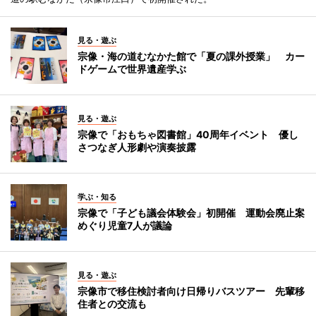
見る・遊ぶ
宗像・海の道むなかた館で「夏の課外授業」 カー
ドゲームで世界遺産学ぶ
見る・遊ぶ
宗像で「おもちゃ図書館」40周年イベント 優し
さつなぎ人形劇や演奏披露
学ぶ・知る
宗像で「子ども議会体験会」初開催 運動会廃止案
めぐり児童7人が議論
見る・遊ぶ
宗像市で移住検討者向け日帰りバスツアー 先輩移
住者との交流も