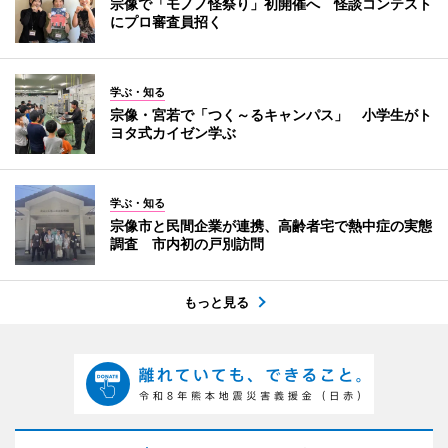
宗像で「モノノ怪祭り」初開催へ 怪談コンテスト
にプロ審査員招く
学ぶ・知る
宗像・宮若で「つく～るキャンパス」 小学生がト
ヨタ式カイゼン学ぶ
学ぶ・知る
宗像市と民間企業が連携、高齢者宅で熱中症の実態
調査 市内初の戸別訪問
もっと見る