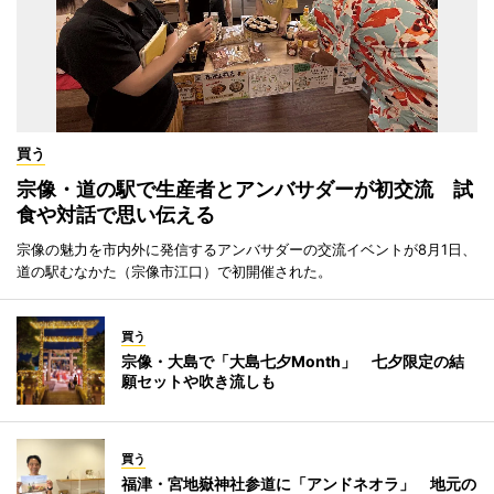
買う
宗像・道の駅で生産者とアンバサダーが初交流 試
食や対話で思い伝える
宗像の魅力を市内外に発信するアンバサダーの交流イベントが8月1日、
道の駅むなかた（宗像市江口）で初開催された。
買う
宗像・大島で「大島七夕Month」 七夕限定の結
願セットや吹き流しも
買う
福津・宮地嶽神社参道に「アンドネオラ」 地元の