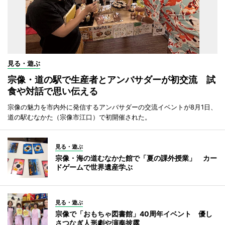
見る・遊ぶ
宗像・道の駅で生産者とアンバサダーが初交流 試
食や対話で思い伝える
宗像の魅力を市内外に発信するアンバサダーの交流イベントが8月1日、
道の駅むなかた（宗像市江口）で初開催された。
見る・遊ぶ
宗像・海の道むなかた館で「夏の課外授業」 カー
ドゲームで世界遺産学ぶ
見る・遊ぶ
宗像で「おもちゃ図書館」40周年イベント 優し
さつなぎ人形劇や演奏披露