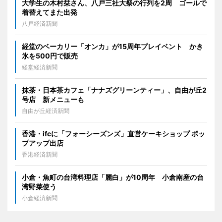
大学生の木村栞さん、八戸三社大祭の行列を2周 ゴールで
着替えてまた出発
八戸経済新聞
経堂のベーカリー「オンカ」が15周年プレイベント かき
氷を500円で販売
経堂経済新聞
抹茶・日本茶カフェ「ナナズグリーンティー」、自由が丘2
号店 新メニューも
自由が丘経済新聞
香港・ifcに「フォーシーズンズ」直営ケーキショップ ポッ
プアップ出店
香港経済新聞
小倉・魚町の台湾料理店「麗白」が10周年 小倉南産の台
湾野菜使う
小倉経済新聞