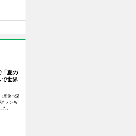
で「夏の
ムで世界
館（宗像市深
Y テンち
した。