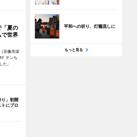
平和への祈り、灯籠流しに
で「夏の
ムで世界
もっと見る
館（宗像市深
Y テンち
した。
祭り」初開
ストにプロ