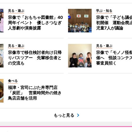
見る・遊ぶ
学ぶ・知る
宗像で「おもちゃ図書館」40
宗像で「子ども議
周年イベント 優しさつなぎ
初開催 運動会廃
人形劇や演奏披露
児童7人が議論
見る・遊ぶ
見る・遊ぶ
宗像市で移住検討者向け日帰
宗像で「モノノ怪
りバスツアー 先輩移住者と
催へ 怪談コンテ
の交流も
審査員招く
食べる
福津・宮司にぶた丼専門店
「炭匠」 営業時間外の焼き
鳥店店舗を活用
もっと見る