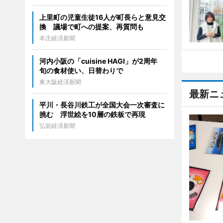
上里町の児童生徒16人が町長らと意見交
換 議場で町への提案、再質問も
本庄経済新聞
河内小阪の「cuisine HAGI」が2周年
旬の食材使い、日替わりで
東大阪経済新聞
最新ニ
平川・長谷川鉄工が全国大会一次審査に
挑む 浮世絵を10層の鉄板で再現
弘前経済新聞