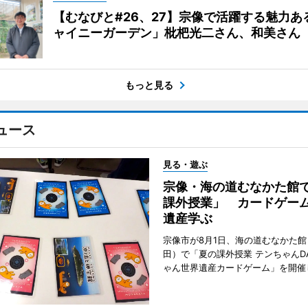
【むなびと#26、27】宗像で活躍する魅力あ
ャイニーガーデン」枇杷光二さん、和美さん
もっと見る
ュース
見る・遊ぶ
宗像・海の道むなかた館
課外授業」 カードゲー
遺産学ぶ
宗像市が8月1日、海の道むなかた
田）で「夏の課外授業 テンちゃんDA
ゃん世界遺産カードゲーム」を開催