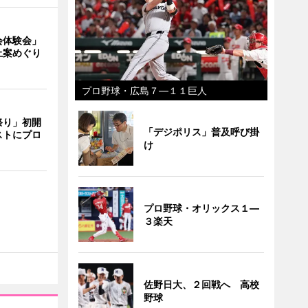
会体験会」
止案めぐり
プロ野球・広島７―１１巨人
祭り」初開
「デジポリス」普及呼び掛
ストにプロ
け
プロ野球・オリックス１―
３楽天
佐野日大、２回戦へ 高校
野球