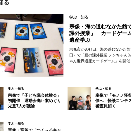
知る
学ぶ・知る
宗像・海の道むなかた館
課外授業」 カードゲー
遺産学ぶ
宗像市が8月1日、海の道むなかた
田）で「夏の課外授業 テンちゃんDA
ゃん世界遺産カードゲーム」を開催
学ぶ・知る
学ぶ・知る
宗像で「子ども議会体験会」
宗像で「モノノ怪
初開催 運動会廃止案めぐり
催へ 怪談コンテ
児童7人が議論
審査員招く
学ぶ・知る
宗像・宮若で「つく～るキャ