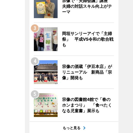
宗像で「夫婦会議」講座
夫婦の対話スキル向上がテ
ーマ
岡垣サンリーアイで「主婦
祭」 平成VS令和の歌合戦
も
宗像の酒蔵「伊豆本店」が
リニューアル 新商品「宗
像」開発も
宗像の図書館4館で「春の
ホンまつり」 「食べたく
なる児童書」展示も
もっと見る