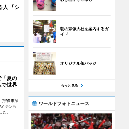
る人 「シ
朝の宗像大社を案内するガ
イド
オリジナル缶バッジ
で「夏の
ムで世界
もっと見る
館（宗像市深
ワールドフォトニュース
Y テンち
した。