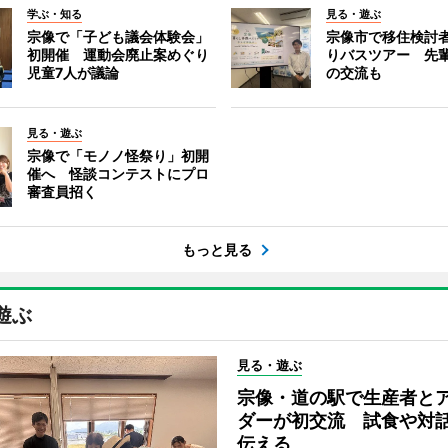
学ぶ・知る
見る・遊ぶ
宗像で「子ども議会体験会」
宗像市で移住検討
初開催 運動会廃止案めぐり
りバスツアー 先
児童7人が議論
の交流も
見る・遊ぶ
宗像で「モノノ怪祭り」初開
催へ 怪談コンテストにプロ
審査員招く
もっと見る
遊ぶ
見る・遊ぶ
宗像・道の駅で生産者と
ダーが初交流 試食や対
伝える