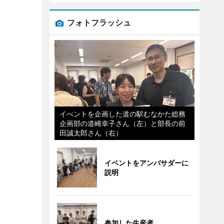
フォトフラッシュ
イべントを企画した道の駅むなかた総務
企画部の道崎幸子さん（左）と部長の前
田誠太郎さん（右）
イベントをアンバサダーに
説明
参加した生産者