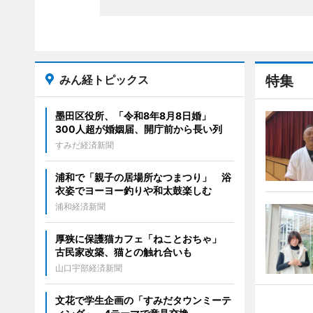
みん経トピックス
特集
墨田区役所、「令和8年8月8日婚」
300人超が婚姻届、開庁前から長い列
すみだ経済新聞
浦和で「親子の居場所なつまつり」 浴
衣姿でヨーヨー釣りや和太鼓楽しむ
浦和経済新聞
厚狭に保護猫カフェ「ねことおちゃ」
古民家改築、猫との触れ合いも
山口宇部経済新聞
文花で学生企画の「すみだタウンミーテ