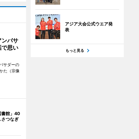
アジア大会公式ウエア発
表
アンバサ
話で思い
もっと見る
バサダーの
なかた（宗像
書館」40
しさつなぎ