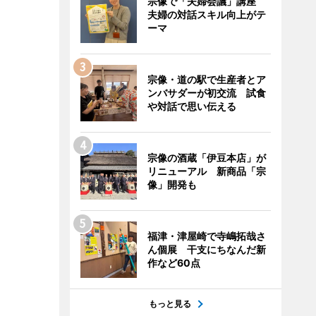
宗像で「夫婦会議」講座
夫婦の対話スキル向上がテ
ーマ
宗像・道の駅で生産者とア
ンバサダーが初交流 試食
や対話で思い伝える
宗像の酒蔵「伊豆本店」が
リニューアル 新商品「宗
像」開発も
福津・津屋崎で寺嶋拓哉さ
ん個展 干支にちなんだ新
作など60点
もっと見る