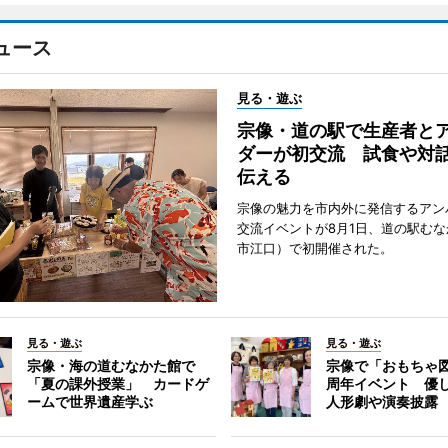
ュース
見る・遊ぶ
宗像・道の駅で生産者と
ダーが初交流 試食や対
伝える
宗像の魅力を市内外に発信するアン
交流イベントが8月1日、道の駅む
市江口）で初開催された。
見る・遊ぶ
見る・遊ぶ
宗像・海の道むなかた館で
宗像で「おもちゃ図
「夏の課外授業」 カードゲ
周年イベント 優
ームで世界遺産学ぶ
人形劇や演奏披露