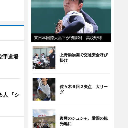
東日本国際大昌平が初勝利 高校野球
上野動物園で交通安全呼び
空手道場
掛け
佐々木６回２失点 大リー
グ
る人 「シ
復興のシュシャ、愛国の観
光地に