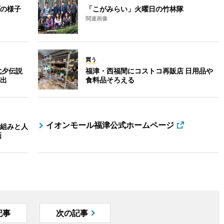
の様子
「こがみらい」火曜日の竹林隊
関連画像
買う
七夕伝説
福津・西福間にコストコ再販店 日用品や
出
食料品そろえる
イオンモール福津公式ホームページ
組みと人
画
記事
次の記事