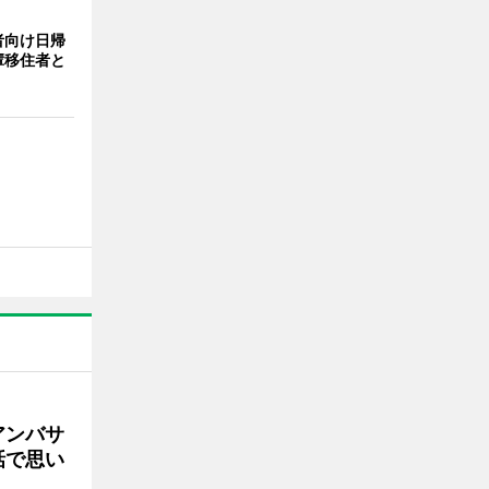
者向け日帰
輩移住者と
アンバサ
話で思い