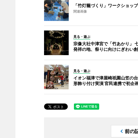
「竹灯籠づくり」ワークショップ
関連画像
見る・遊ぶ
宗像大社中津宮で「竹あかり」 
発祥の地、祭りに向けにぎわい創
見る・遊ぶ
イオン福津で津屋崎祇園山笠の台
形飾り付け実演 官民連携で初企
前の