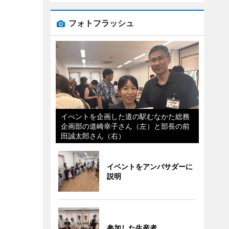
フォトフラッシュ
イべントを企画した道の駅むなかた総務
企画部の道崎幸子さん（左）と部長の前
田誠太郎さん（右）
イベントをアンバサダーに
説明
参加した生産者