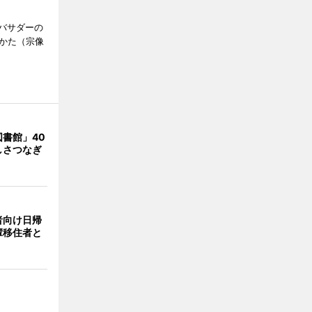
バサダーの
なかた（宗像
書館」40
しさつなぎ
者向け日帰
輩移住者と