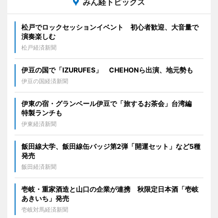
みん経トピックス
松戸でロックセッションイベント 初心者歓迎、大音量で
演奏楽しむ
松戸経済新聞
伊豆の国で「IZURUFES」 CHEHONら出演、地元勢も
伊豆の国経済新聞
伊東の宿・グランベール伊豆で「旅するお茶会」台湾編
特製ランチも
伊東経済新聞
飯田線大学、飯田線缶バッジ第2弾「開運セット」など5種
発売
飯田経済新聞
壱岐・重家酒造と山口の企業が連携 秋限定日本酒「壱岐
あきいち」発売
壱岐対馬経済新聞