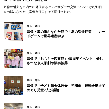
宗像の魅力を市内外に発信するアンバサダーの交流イベントが8月1日、
道の駅むなかた（宗像市江口）で初開催された。
見る・遊ぶ
宗像・海の道むなかた館で「夏の課外授業」 カー
ドゲームで世界遺産学ぶ
見る・遊ぶ
宗像で「おもちゃ図書館」40周年イベント 優し
さつなぎ人形劇や演奏披露
学ぶ・知る
宗像で「子ども議会体験会」初開催 運動会廃止案
めぐり児童7人が議論
見る・遊ぶ